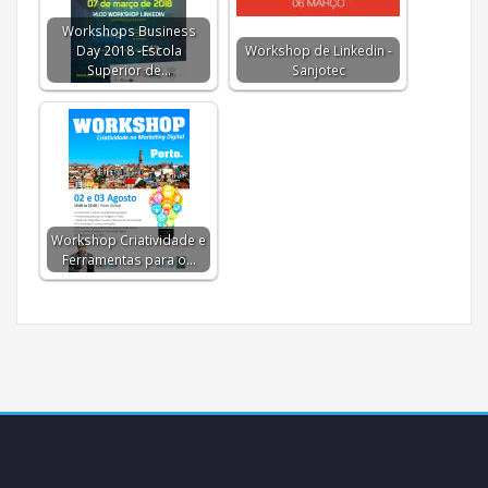
Workshops Business
Day 2018 -Escola
Workshop de Linkedin -
Superior de…
Sanjotec
Workshop Criatividade e
Ferramentas para o…