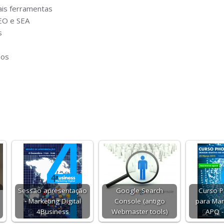
pais ferramentas
SEO e SEA
s
dos
Sessão apresentação
Google Search
Curso 
- Marketing Digital
Console (antigo
para Mar
4Business
Webmaster tools)
APQ 