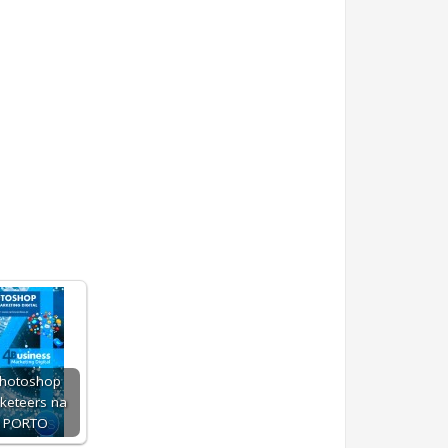
Photoshop
keteers na
- PORTO