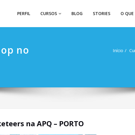
PERFIL
CURSOS
BLOG
STORIES
O QUE
hop no
Início
Cu
keteers na APQ – PORTO