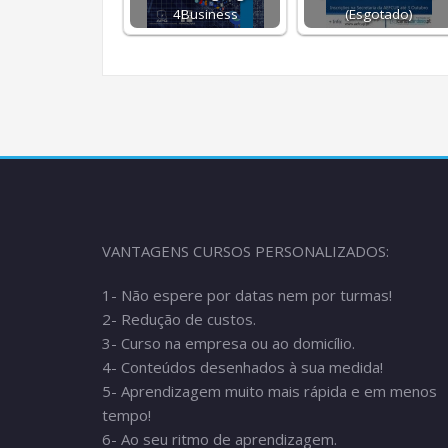
4Business
(Esgotado)
VANTAGENS CURSOS PERSONALIZADOS:
1- Não espere por datas nem por turmas!
2- Redução de custos.
3- Curso na empresa ou ao domicílio.
4- Conteúdos desenhados à sua medida!
5- Aprendizagem muito mais rápida e em menos
tempo!
6- Ao seu ritmo de aprendizagem.