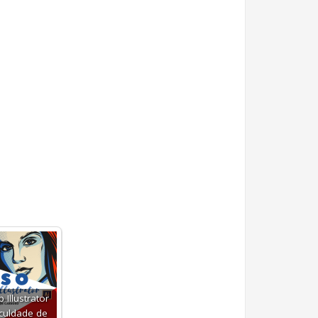
Illustrator
culdade de