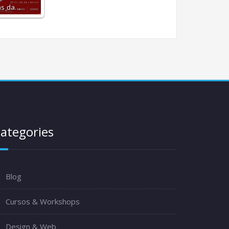
as da…
ategories
Blog
Cursos & Workshops
Design & Web