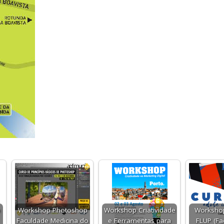
p
Workshop Photoshop
Workshop Criatividade
Workshop 
Faculdade Medicina do
e Ferramentas para
FLUP (Fa