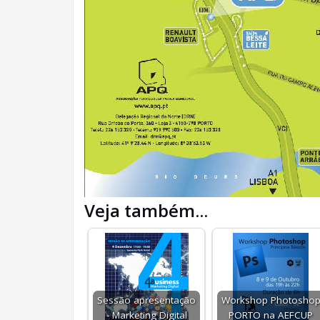
Veja também...
Sessão apresentação
Workshop Photosho
- Marketing Digital
PORTO na AEFCUP