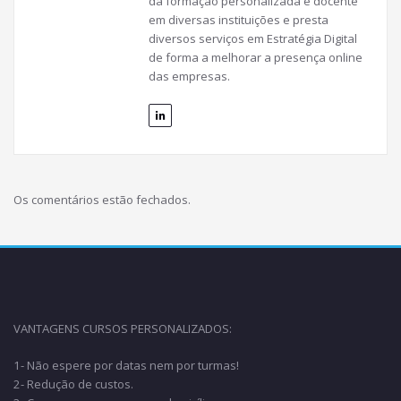
da formação personalizada é docente
em diversas instituições e presta
diversos serviços em Estratégia Digital
de forma a melhorar a presença online
das empresas.
Os comentários estão fechados.
VANTAGENS CURSOS PERSONALIZADOS:
1- Não espere por datas nem por turmas!
2- Redução de custos.