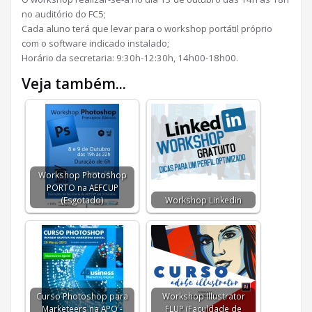
no auditório do FC5;
Cada aluno terá que levar para o workshop portátil próprio
com o software indicado instalado;
Horário da secretaria: 9:30h-12:30h, 14h00-18h00.
Veja também...
Workshop Photoshop
PORTO na AEFCUP
(Esgotado)
Workshop Linkedin
Curso Photoshop para
Workshop Illustrator
Marketeers na APQ -
FLUP (Faculdade de