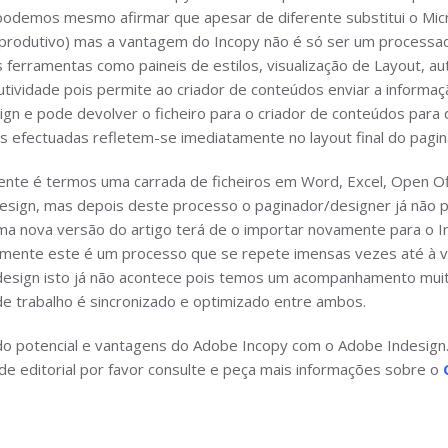
odemos mesmo afirmar que apesar de diferente substitui o Mic
e produtivo) mas a vantagem do Incopy não é só ser um processa
s ferramentas como paineis de estilos, visualização de Layout, a
odutividade pois permite ao criador de conteúdos enviar a inform
sign e pode devolver o ficheiro para o criador de conteúdos para
s efectuadas refletem-se imediatamente no layout final do pagin
ente é termos uma carrada de ficheiros em Word, Excel, Open Off
Indesign, mas depois deste processo o paginador/designer já nã
uma nova versão do artigo terá de o importar novamente para o I
lmente este é um processo que se repete imensas vezes até à ver
design isto já não acontece pois temos um acompanhamento muito
de trabalho é sincronizado e optimizado entre ambos.
do potencial e vantagens do Adobe Incopy com o Adobe Indesign
e editorial por favor consulte e peça mais informações sobre o