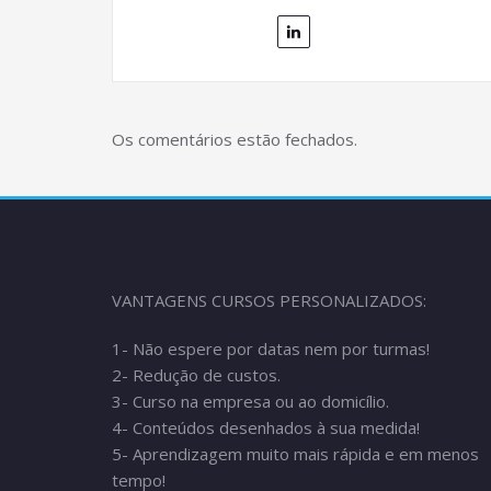
Os comentários estão fechados.
VANTAGENS CURSOS PERSONALIZADOS:
1- Não espere por datas nem por turmas!
2- Redução de custos.
3- Curso na empresa ou ao domicílio.
4- Conteúdos desenhados à sua medida!
5- Aprendizagem muito mais rápida e em menos
tempo!