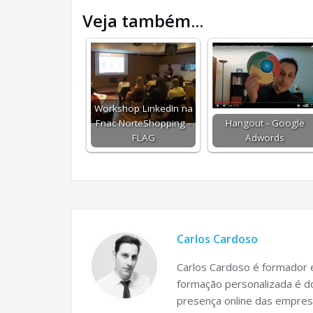
Veja também...
Workshop LinkedIn na
Fnac NorteShopping -
Hangout - Google
FLAG
Adwords
Carlos Cardoso
Carlos Cardoso é formador e
formação personalizada é do
presença online das empres