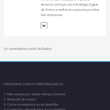
diversos serviços em Estratégia Digital
de forma a melhorar a presença online
das empresas.
Os comentários estão fechados.
VANTAGENS CURSOS PERSONALIZADOS:
1- Não espere por datas nem por turmas!
2- Redução de custos.
3- Curso na empresa ou ao domicílio.
4- Conteúdos desenhados à sua medida!