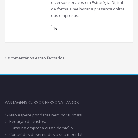
diversos serviços em Estratégia Digital
de forma a melhorar a presença online
das empresas.
Os comentários estão fechados.
VANTAGENS CURSOS PERSONALIZADOS:
1- Não espere por datas nem por turmas!
2- Redução de custos.
3- Curso na empresa ou ao domicílio.
4- Conteúdos desenhados à sua medida!