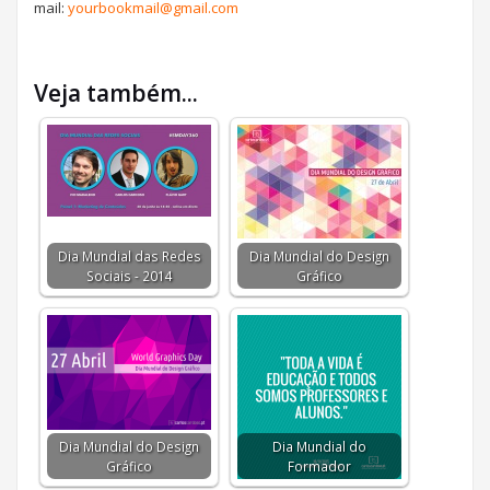
mail:
yourbookmail@gmail.com
Veja também...
Dia Mundial das Redes
Dia Mundial do Design
Sociais - 2014
Gráfico
Dia Mundial do Design
Dia Mundial do
Gráfico
Formador