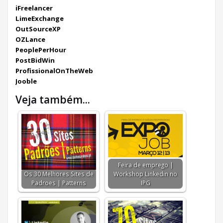
iFreelancer
LimeExchange
OutSourceXP
OZLance
PeoplePerHour
PostBidWin
ProfissionalOnTheWeb
Jooble
Veja também...
Feira de emprego |
Os 30 Melhores Sites de
Workshop Linkedin no
Padroes | Patterns
IPG