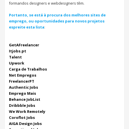
formandos designers e webdesigners têm.
Portanto, se está à procura dos melhores sites de
emprego, ou oportunidades para novos projetos
espreite esta lista
:
GetAFreelancer
I
tjobs.pt
Talent
Upwork
Carga de Trabalhos
Net Empregos
FreelancerPT
Authentic Jobs
Emprego Mais
Behance JobList
Dribbble Jobs
We Work Remotely
Coroflot Jobs
AIGA Design Jobs