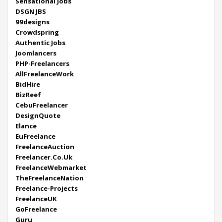
Sensational Jobs
DSGN JBS
99designs
Crowdspring
Authentic Jobs
Joomlancers
PHP-Freelancers
AllFreelanceWork
BidHire
BizReef
CebuFreelancer
DesignQuote
Elance
EuFreelance
FreelanceAuction
Freelancer.Co.Uk
FreelanceWebmarket
TheFreelanceNation
Freelance-Projects
FreelanceUK
GoFreelance
Guru