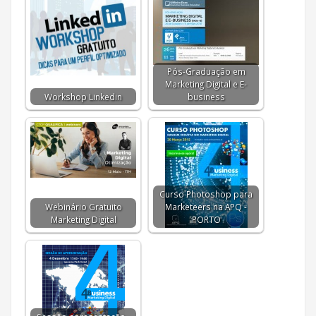
Pós-Graduação em
Marketing Digital e E-
Workshop Linkedin
business
Curso Photoshop para
Webinário Gratuito
Marketeers na APQ -
Marketing Digital
PORTO