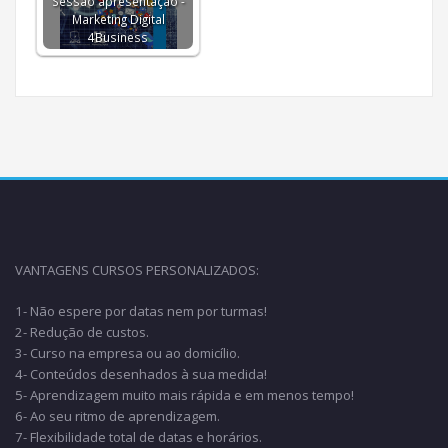
Sessão apresentação -
Marketing Digital
4Business
VANTAGENS CURSOS PERSONALIZADOS:
1- Não espere por datas nem por turmas!
2- Redução de custos.
3- Curso na empresa ou ao domicílio.
4- Conteúdos desenhados à sua medida!
5- Aprendizagem muito mais rápida e em menos tempo!
6- Ao seu ritmo de aprendizagem.
7- Flexibilidade total de datas e horários.