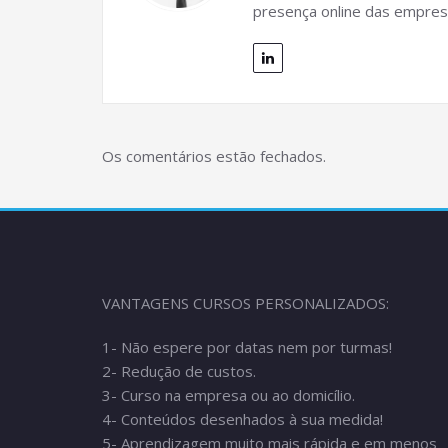
presença online das empres
Os comentários estão fechados.
VANTAGENS CURSOS PERSONALIZADOS:
1- Não espere por datas nem por turmas!
2- Redução de custos.
3- Curso na empresa ou ao domicílio.
4- Conteúdos desenhados à sua medida!
5- Aprendizagem muito mais rápida e em menos