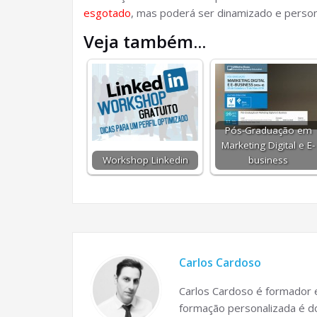
esgotado
, mas poderá ser dinamizado e perso
Veja também...
Pós-Graduação em
Marketing Digital e E-
Workshop Linkedin
business
Carlos Cardoso
Carlos Cardoso é formador e
formação personalizada é do