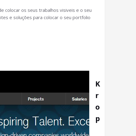
 colocar os seus trabalhos visiveis e o seu
tes e soluções para colocar o seu portfolio
K
r
o
p