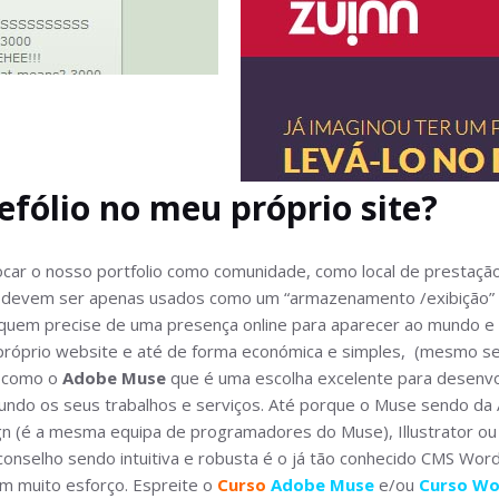
tefólio no meu próprio site?
locar o nosso portfolio como comunidade, como local de prestaçã
 devem ser apenas usados como um “armazenamento /exibição”
 quem precise de uma presença online para aparecer ao mundo 
 próprio website e até de forma económica e simples, (mesmo se
s como o
Adobe Muse
que é uma escolha excelente para desenvol
mundo os seus trabalhos e serviços. Até porque o Muse sendo da
n (é a mesma equipa de programadores do Muse), Illustrator ou
selho sendo intuitiva e robusta é o já tão conhecido CMS Word
em muito esforço. Espreite o
Curso
Adobe Muse
e/ou
Curso Wo