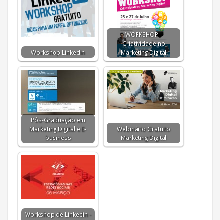
WORKSHOP -
Criatividade no
Workshop Linkedin
Marketing Digital
Pós-Graduação em
Marketing Digital e E-
Webinário Gratuito
business
Marketing Digital
Workshop de Linkedin -