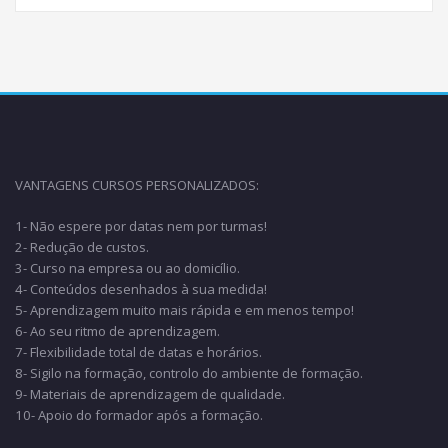
VANTAGENS CURSOS PERSONALIZADOS:
1- Não espere por datas nem por turmas!
2- Redução de custos.
3- Curso na empresa ou ao domicílio.
4- Conteúdos desenhados à sua medida!
5- Aprendizagem muito mais rápida e em menos tempo!
6- Ao seu ritmo de aprendizagem.
7- Flexibilidade total de datas e horários.
8- Sigilo na formação, controlo do ambiente de formação.
9- Materiais de aprendizagem de qualidade.
10- Apoio do formador após a formação.