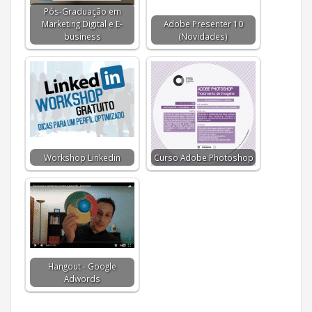
Pós-Graduação em
Marketing Digital e E-
Adobe Presenter 10
business
(Novidades)
Workshop Linkedin
Curso Adobe Photoshop
Hangout - Google
Adwords