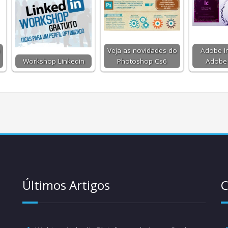
Veja as novidades do
Adobe I
Workshop Linkedin
Photoshop Cs6
Adobe 
Últimos Artigos
C