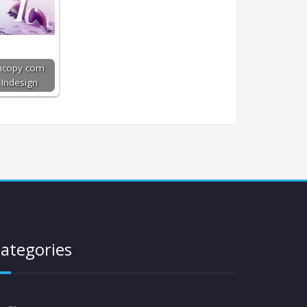
ncopy com
Indesign
ategories