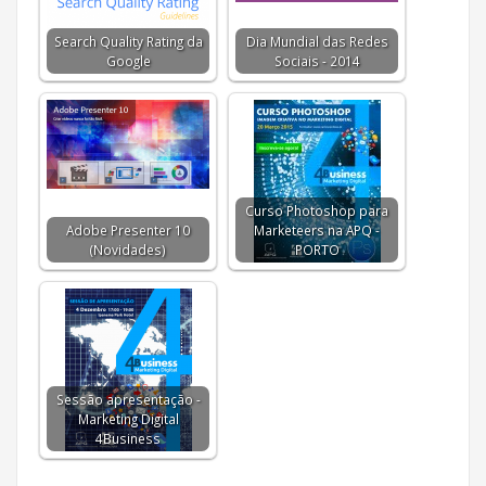
Search Quality Rating da
Dia Mundial das Redes
Google
Sociais - 2014
Curso Photoshop para
Adobe Presenter 10
Marketeers na APQ -
(Novidades)
PORTO
Sessão apresentação -
Marketing Digital
4Business