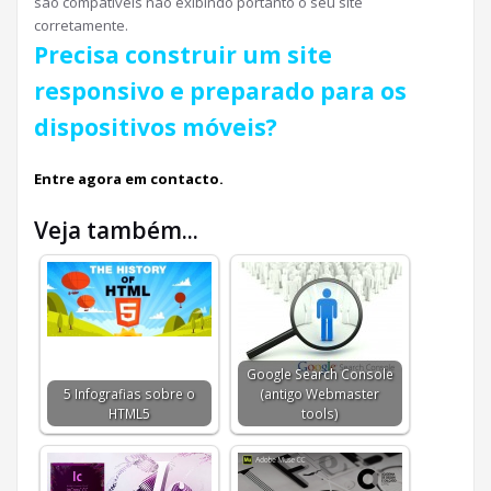
são compatíveis não exibindo portanto o seu site
corretamente.
Precisa construir um site
responsivo e preparado para os
dispositivos móveis?
Entre agora em contacto.
Veja também...
Google Search Console
5 Infografias sobre o
(antigo Webmaster
HTML5
tools)