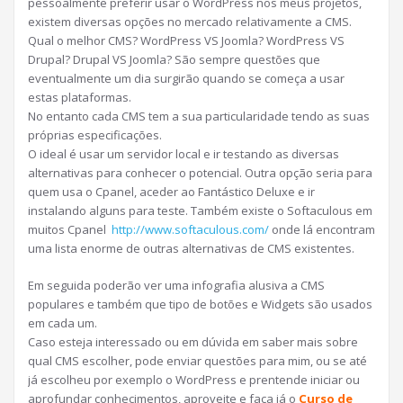
pessoalmente preferir usar o WordPress nos meus projetos,
existem diversas opções no mercado relativamente a CMS.
Qual o melhor CMS? WordPress VS Joomla? WordPress VS
Drupal? Drupal VS Joomla? São sempre questões que
eventualmente um dia surgirão quando se começa a usar
estas plataformas.
No entanto cada CMS tem a sua particularidade tendo as suas
próprias especificações.
O ideal é usar um servidor local e ir testando as diversas
alternativas para conhecer o potencial. Outra opção seria para
quem usa o Cpanel, aceder ao Fantástico Deluxe e ir
instalando alguns para teste. Também existe o Softaculous em
muitos Cpanel
http://www.softaculous.com/
onde lá encontram
uma lista enorme de outras alternativas de CMS existentes.
Em seguida poderão ver uma infografia alusiva a CMS
populares e também que tipo de botões e Widgets são usados
em cada um.
Caso esteja interessado ou em dúvida em saber mais sobre
qual CMS escolher, pode enviar questões para mim, ou se até
já escolheu por exemplo o WordPress e prentende iniciar ou
aprofundar conhecimentos, aproveite e faça já o
Curso de