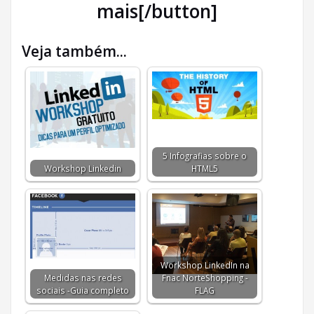
mais[/button]
Veja também...
5 Infografias sobre o
Workshop Linkedin
HTML5
Workshop LinkedIn na
Medidas nas redes
Fnac NorteShopping -
sociais -Guia completo
FLAG