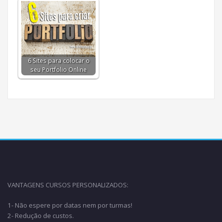
6 Sites para colocar o
seu Portfolio Online
VANTAGENS CURSOS PERSONALIZADOS:
1- Não espere por datas nem por turmas!
2- Redução de custos.