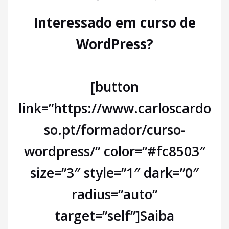
Interessado em curso de
WordPress?
[button
link=”https://www.carloscardo
so.pt/formador/curso-
wordpress/” color=”#fc8503″
size=”3″ style=”1″ dark=”0″
radius=”auto”
target=”self”]Saiba