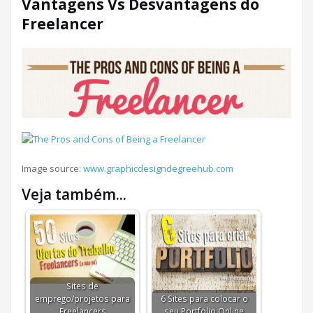
Vantagens Vs Desvantagens do
Freelancer
Image source:
www.graphicdesigndegreehub.com
Veja também...
Sites de
emprego/projetos para
6 Sites para colocar o
Freelancers
seu Portfolio Online