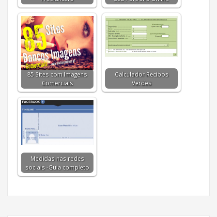
85 Sites com Imagens
Calculador Recibos
Comerciais
Verdes
Medidas nas redes
sociais -Guia completo