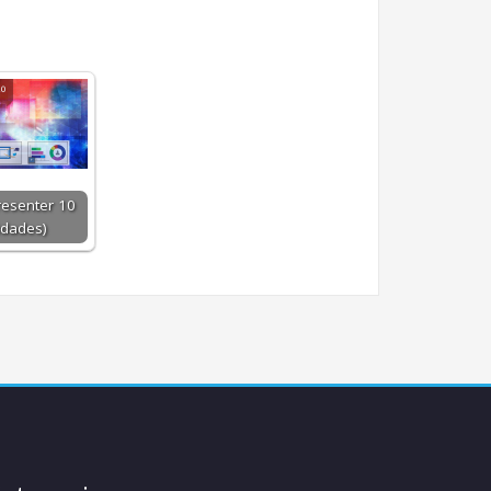
esenter 10
idades)