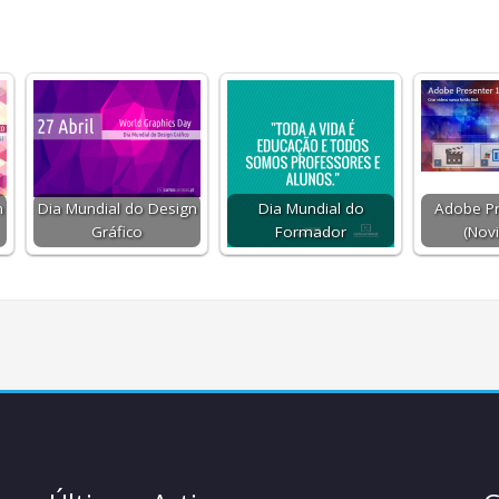
n
Dia Mundial do Design
Dia Mundial do
Adobe Pr
Gráfico
Formador
(Nov