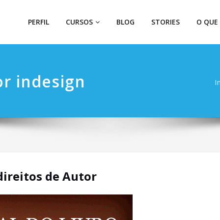
PERFIL
CURSOS
BLOG
STORIES
O QUE
r indesign
I
direitos de Autor