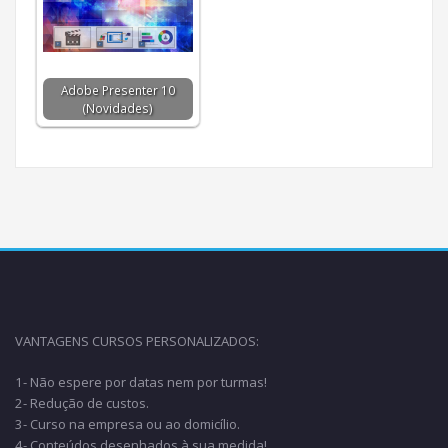
Adobe Presenter 10
(Novidades)
VANTAGENS CURSOS PERSONALIZADOS:
1- Não espere por datas nem por turmas!
2- Redução de custos.
3- Curso na empresa ou ao domicílio.
4- Conteúdos desenhados à sua medida!