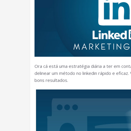
Ora cá está uma estratégia diária a ter em c
delinear um método no linkedin rápido e eficaz.
bons resultados.