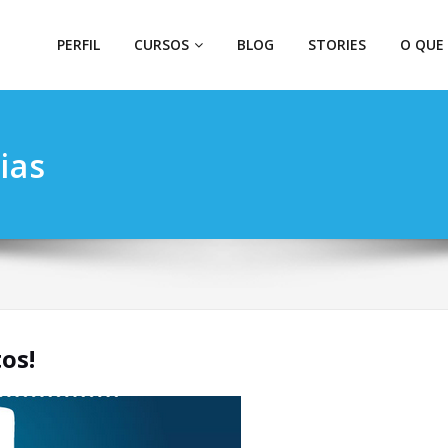
PERFIL
CURSOS
BLOG
STORIES
O QUE
ias
os!