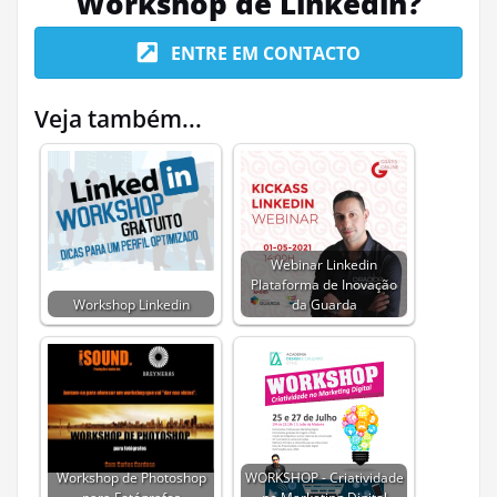
Workshop de Linkedin?
ENTRE EM CONTACTO
Veja também...
Webinar Linkedin
Plataforma de Inovação
Workshop Linkedin
da Guarda
Workshop de Photoshop
WORKSHOP - Criatividade
para Fotógrafos
no Marketing Digital