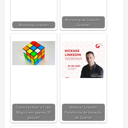
Workshop de Linkedin -
Workshop Linkedin
Sanjotec
Como resolver o Cubo
Webinar Linkedin
Mágico em apenas 20
Plataforma de Inovação
passos!
da Guarda