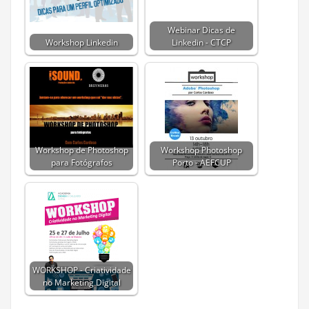
Webinar Dicas de
Workshop Linkedin
Linkedin - CTCP
Workshop de Photoshop
Workshop Photoshop
para Fotógrafos
Porto - AEFCUP
WORKSHOP - Criatividade
no Marketing Digital